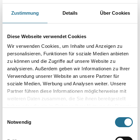
Breite in millimeter
Zustimmung
Details
Über Cookies
Durchmesser in millimeter
Diese Webseite verwendet Cookies
Wir verwenden Cookies, um Inhalte und Anzeigen zu
personalisieren, Funktionen für soziale Medien anbieten
zu können und die Zugriffe auf unsere Website zu
Umrechnungsfaktoren
analysieren. Außerdem geben wir Informationen zu Ihrer
Verwendung unserer Website an unsere Partner für
soziale Medien, Werbung und Analysen weiter. Unsere
Partner führen diese Informationen möglicherweise mit
weiteren Daten zusammen, die Sie ihnen bereitgestellt
haben oder die sie im Rahmen Ihrer Nutzung der Dienste
gesammelt haben.
Einwilligungsauswahl
Notwendig
PRODUKTEIGENSCHAFTEN