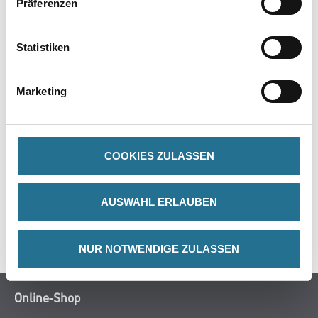
Präferenzen
Produkteigenschaft
Statistiken
- 100 % Polyamidgarn
- Lösemittelbeständig
- Ungepolstert
- Walzenkern D=57mm
Marketing
COOKIES ZULASSEN
ZUSATZINFOS
GEFAHRENHINWEISE
AUSWAHL ERLAUBEN
SPEZIFIKATIONEN
NUR NOTWENDIGE ZULASSEN
Online-Shop