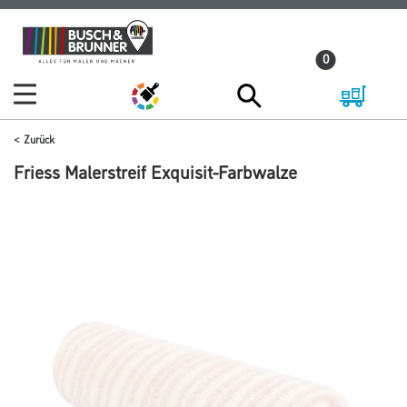
Zum
Zum
Inhalt
Navigationsmenü
0
springen
springen
Zurück
Friess Malerstreif Exquisit-Farbwalze