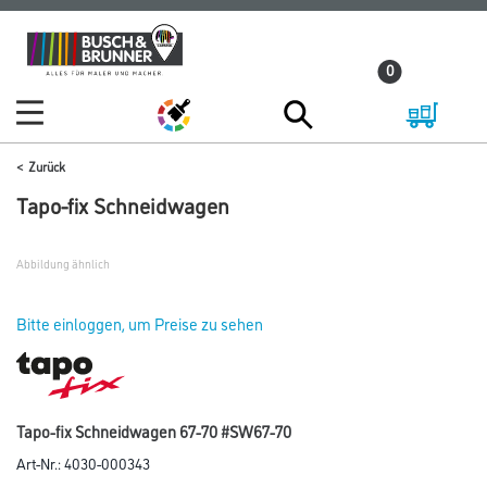
Zum
Zum
Inhalt
Navigationsmenü
0
springen
springen
Zurück
Tapo-fix Schneidwagen
Abbildung ähnlich
Bitte einloggen, um Preise zu sehen
Tapo-fix Schneidwagen 67-70 #SW67-70
Art-Nr.:
4030-000343