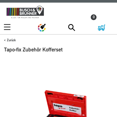
Zum
Zum
Inhalt
Navigationsmenü
0
springen
springen
Zurück
Tapo-fix Zubehör Kofferset