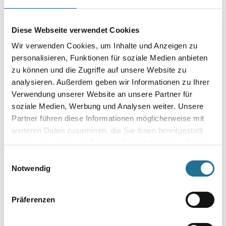
Platzsparende und klevere Aufteilung. Durch hochwertige
Schaumeinlage und robustem Industriekunststoff wird das Zubehör
perfekt
geschützt.
Diese Webseite verwendet Cookies
Wir verwenden Cookies, um Inhalte und Anzeigen zu
Umrechnungsfaktoren
personalisieren, Funktionen für soziale Medien anbieten
zu können und die Zugriffe auf unsere Website zu
analysieren. Außerdem geben wir Informationen zu Ihrer
Verwendung unserer Website an unsere Partner für
soziale Medien, Werbung und Analysen weiter. Unsere
Partner führen diese Informationen möglicherweise mit
weiteren Daten zusammen, die Sie ihnen bereitgestellt
haben oder die sie im Rahmen Ihrer Nutzung der Dienste
gesammelt haben.
Einwilligungsauswahl
PRODUKTEIGENSCHAFTEN
Notwendig
Produkteigenschaft
Präferenzen
- 40x30x12cm