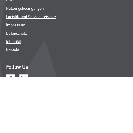
Nutzungsbedingungen
Logistik- und Servicepreisliste
Impressum
Datenschutz
Integrität
Kontakt
Follow Us
© Copyright CMS Dienstleistungs-Gesellschaft
* NUR FÜR GEWERBLICHE KUNDEN. ALLE ANGEGEBENEN PREISE
SIND ZZGL. GESETZLICHER MWST.
**Punktestand wird innerhalb mehrerer Wochen aktualisiert.