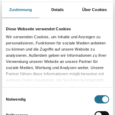
WD Tapezierwischer Meister 32cm 300/45mm,
Nylonborstenmischung
Zustimmung
Details
Über Cookies
Art-Nr.:
4086-008686
Länge in Millimeter
Diese Webseite verwendet Cookies
Wir verwenden Cookies, um Inhalte und Anzeigen zu
personalisieren, Funktionen für soziale Medien anbieten
zu können und die Zugriffe auf unsere Website zu
Umrechnungsfaktoren
analysieren. Außerdem geben wir Informationen zu Ihrer
Verwendung unserer Website an unsere Partner für
soziale Medien, Werbung und Analysen weiter. Unsere
Partner führen diese Informationen möglicherweise mit
weiteren Daten zusammen, die Sie ihnen bereitgestellt
haben oder die sie im Rahmen Ihrer Nutzung der Dienste
gesammelt haben.
Einwilligungsauswahl
Notwendig
PRODUKTEIGENSCHAFTEN