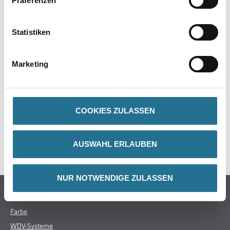
Präferenzen
Produkteigenschaft
- Nylonborstenmischung
Statistiken
- Universell für alle Tapeten einzusetzen
Marketing
ZUSATZINFOS
COOKIES ZULASSEN
GEFAHRENHINWEISE
AUSWAHL ERLAUBEN
SPEZIFIKATIONEN
NUR NOTWENDIGE ZULASSEN
Online-Shop
Farbe
WDV-Systeme