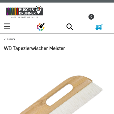
Zum
Zum
Inhalt
Navigationsmenü
0
springen
springen
Zurück
WD Tapezierwischer Meister