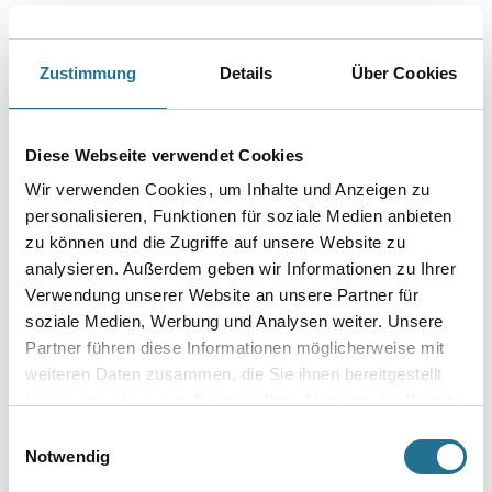
CapaCoustic 034/20 CA Abhangset Baffle Karton = 8 Stück
Art-Nr.:
1001-007910
Zustimmung
Details
Über Cookies
Systemkomponente zur Abhängung von CapaCoustic Melapor Baffles mit
T-Nut 24mm.
Gebinde
Diese Webseite verwendet Cookies
Wir verwenden Cookies, um Inhalte und Anzeigen zu
personalisieren, Funktionen für soziale Medien anbieten
zu können und die Zugriffe auf unsere Website zu
analysieren. Außerdem geben wir Informationen zu Ihrer
Umrechnungsfaktoren
Verwendung unserer Website an unsere Partner für
soziale Medien, Werbung und Analysen weiter. Unsere
Partner führen diese Informationen möglicherweise mit
weiteren Daten zusammen, die Sie ihnen bereitgestellt
haben oder die sie im Rahmen Ihrer Nutzung der Dienste
gesammelt haben.
Einwilligungsauswahl
Notwendig