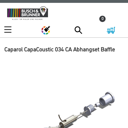
Zum
Zum
Inhalt
Navigationsmenü
0
springen
springen
Caparol CapaCoustic 034 CA Abhangset Baffle