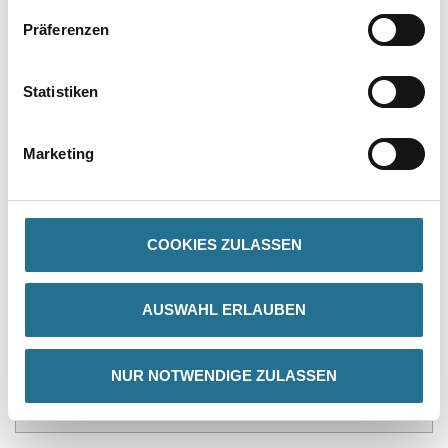
Präferenzen
PRODUKTEIGENSCHAFTEN
Statistiken
Produkteigenschaft
- Stufenlose Längenjustierung von 10 -150 cm
- Qualitätsgeprüfte Einzelkomponenten
Marketing
Verbrauch
Ca. 1,5 kg/m2
COOKIES ZULASSEN
ZUSATZINFOS
AUSWAHL ERLAUBEN
GEFAHRENHINWEISE
NUR NOTWENDIGE ZULASSEN
DATENBLÄTTER