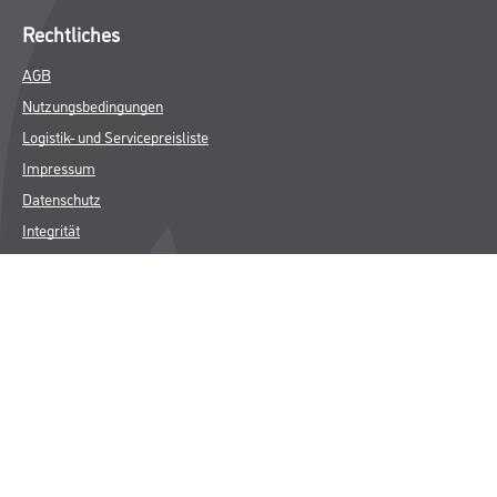
Rechtliches
AGB
Nutzungsbedingungen
Logistik- und Servicepreisliste
Impressum
Datenschutz
Integrität
Kontakt
Follow Us
© Copyright CMS Dienstleistungs-Gesellschaft
* NUR FÜR GEWERBLICHE KUNDEN. ALLE ANGEGEBENEN PREISE
SIND ZZGL. GESETZLICHER MWST.
**Punktestand wird innerhalb mehrerer Wochen aktualisiert.