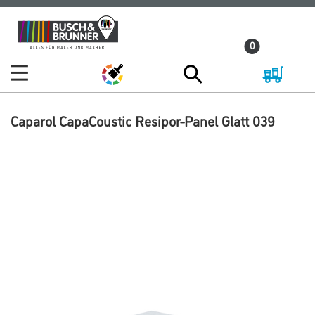
Zum
Zum
Inhalt
Navigationsmenü
0
springen
springen
Caparol CapaCoustic Resipor-Panel Glatt 039