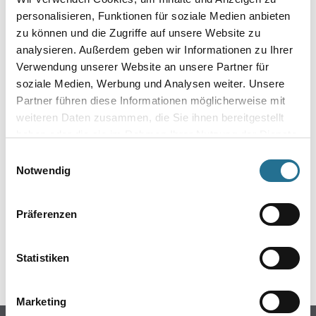
personalisieren, Funktionen für soziale Medien anbieten
zu können und die Zugriffe auf unsere Website zu
analysieren. Außerdem geben wir Informationen zu Ihrer
Verwendung unserer Website an unsere Partner für
soziale Medien, Werbung und Analysen weiter. Unsere
Partner führen diese Informationen möglicherweise mit
weiteren Daten zusammen, die Sie ihnen bereitgestellt
haben oder die sie im Rahmen Ihrer Nutzung der Dienste
gesammelt haben.
ZUSATZINFOS
Einwilligungsauswahl
Notwendig
EAN
4019907000392
Präferenzen
Statistiken
GEFAHRENHINWEISE
Marketing