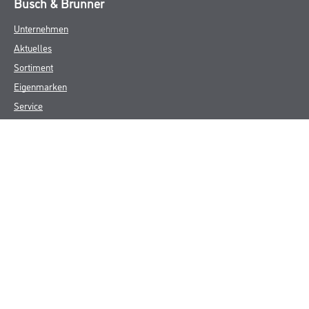
Busch & Brunner
Unternehmen
Aktuelles
Sortiment
Eigenmarken
Service
HAMSTA
Standorte
Karriere
FAQ
Rechtliches
AGB
Nutzungsbedingungen
Logistik- und Servicepreisliste
Impressum