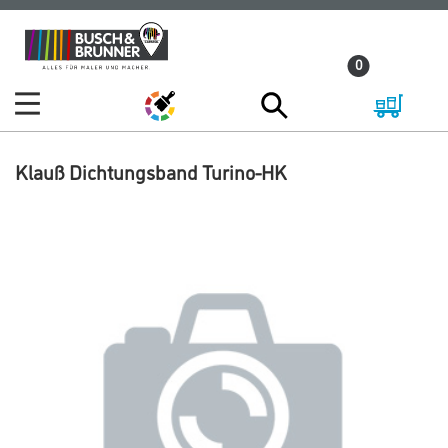
Zum
Zum
Inhalt
Navigationsmenü
0
springen
springen
Klauß Dichtungsband Turino-HK