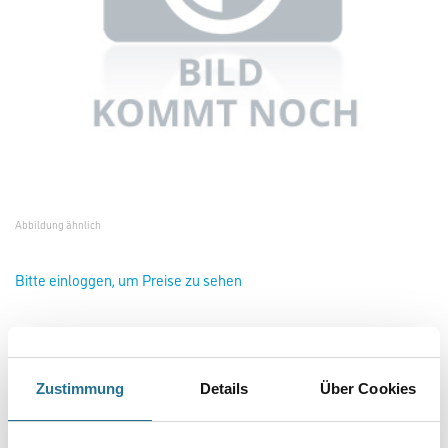
Abbildung ähnlich
Bitte einloggen, um Preise zu sehen
Klauß Dichtungsband Turino-HK 35 35mm x 25m #340
Art-Nr.:
4148-000015
Zustimmung
Details
Über Cookies
Im Gegensatz zum TURINO-FD hat das Dichtungs-, Dehnfugen- und
Abdeckband TURINO-HK nur auf einer Seite einen 10 mm breiten