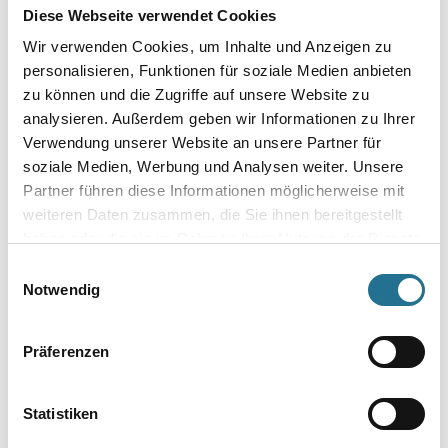
Klebestreifen. Es ist auch in den Breiten 35 mm sowie 50 mm erhältlich.
Diese Webseite verwendet Cookies
Umrechnungsfaktoren
Wir verwenden Cookies, um Inhalte und Anzeigen zu
personalisieren, Funktionen für soziale Medien anbieten
zu können und die Zugriffe auf unsere Website zu
analysieren. Außerdem geben wir Informationen zu Ihrer
Verwendung unserer Website an unsere Partner für
soziale Medien, Werbung und Analysen weiter. Unsere
Partner führen diese Informationen möglicherweise mit
weiteren Daten zusammen, die Sie ihnen bereitgestellt
haben oder die sie im Rahmen Ihrer Nutzung der Dienste
gesammelt haben.
PRODUKTEIGENSCHAFTEN
Einwilligungsauswahl
Notwendig
Produkteigenschaft
- Einseitig stark klebende: ca. 10 mm breiter Klebestreifen mit
Präferenzen
klebefreier Zone (Fingerlift bzw. Streifenbeschichtung)
- Einsatzbereich: Trockenbau-Nassputz, Dachausbau, Holzbalken,
Gipskarton, Fenster, Fensterbänke, Dachgesims, etc.
Statistiken
- Zur Verhinderung von Spannungen und Rissen bei Anschlüssen
unterschiedlicher Materialien