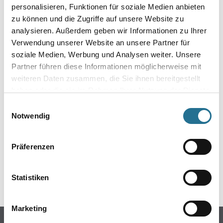
personalisieren, Funktionen für soziale Medien anbieten
zu können und die Zugriffe auf unsere Website zu
analysieren. Außerdem geben wir Informationen zu Ihrer
Verwendung unserer Website an unsere Partner für
soziale Medien, Werbung und Analysen weiter. Unsere
Partner führen diese Informationen möglicherweise mit
weiteren Daten zusammen, die Sie ihnen bereitgestellt
haben oder die sie im Rahmen Ihrer Nutzung der Dienste
ZUSATZINFOS
gesammelt haben.
Einwilligungsauswahl
Notwendig
EAN
4045644038183
Präferenzen
Statistiken
GEFAHRENHINWEISE
Marketing