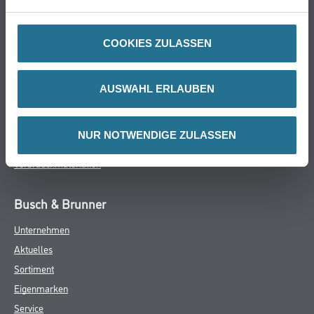
Online-Shop
Farbe
COOKIES ZULASSEN
WDV-Systeme
Trockenbau
Putze- und Spachtelmassen
AUSWAHL ERLAUBEN
Bodenbeläge
Wand- & Deckenbeläge
NUR NOTWENDIGE ZULASSEN
Werkzeug & Maschinen
Verbrauchmaterialien
Busch & Brunner
Unternehmen
Aktuelles
Sortiment
Eigenmarken
Service