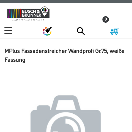
Zum
Zum
Inhalt
Navigationsmenü
0
springen
springen
MPlus Fassadenstreicher Wandprofi Gr.75, weiße
Fassung