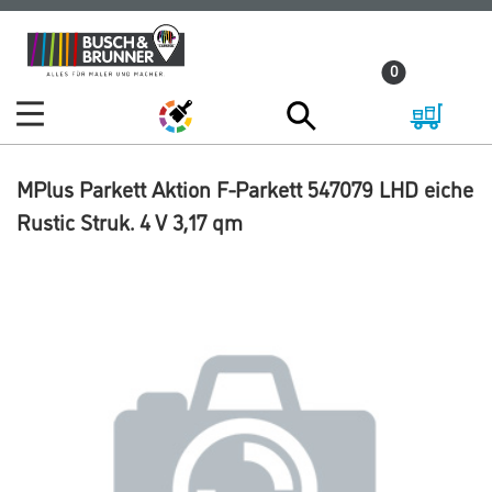
Zum
Zum
Inhalt
Navigationsmenü
0
springen
springen
MPlus Parkett Aktion F-Parkett 547079 LHD eiche
Rustic Struk. 4 V 3,17 qm