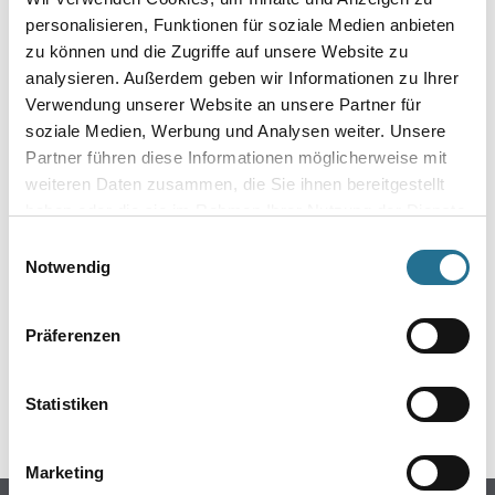
personalisieren, Funktionen für soziale Medien anbieten
zu können und die Zugriffe auf unsere Website zu
analysieren. Außerdem geben wir Informationen zu Ihrer
Verwendung unserer Website an unsere Partner für
soziale Medien, Werbung und Analysen weiter. Unsere
Partner führen diese Informationen möglicherweise mit
weiteren Daten zusammen, die Sie ihnen bereitgestellt
haben oder die sie im Rahmen Ihrer Nutzung der Dienste
gesammelt haben.
ZUSATZINFOS
Einwilligungsauswahl
Notwendig
EAN
4018427522414
Präferenzen
Statistiken
GEFAHRENHINWEISE
Marketing