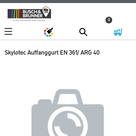
Zum
Zum
Inhalt
Navigationsmenü
0
springen
springen
Skylotec Auffanggurt EN 361/ ARG 40