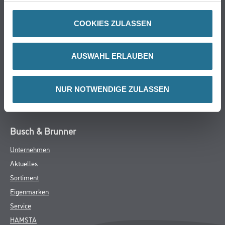
Farbe
WDV-Systeme
COOKIES ZULASSEN
Trockenbau
Putze- und Spachtelmassen
AUSWAHL ERLAUBEN
Bodenbeläge
Wand- & Deckenbeläge
Werkzeug & Maschinen
NUR NOTWENDIGE ZULASSEN
Verbrauchmaterialien
Busch & Brunner
Unternehmen
Aktuelles
Sortiment
Eigenmarken
Service
HAMSTA