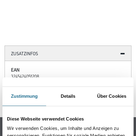
ZUSATZINFOS
EAN
3245424051208
Zustimmung
Details
Über Cookies
GEFAHRENHINWEISE
Diese Webseite verwendet Cookies
Online-Shop
Wir verwenden Cookies, um Inhalte und Anzeigen zu
personalisieren, Funktionen für soziale Medien anbieten