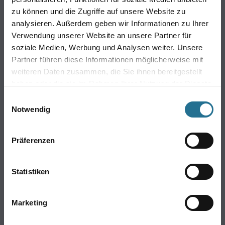
Farbe
zu können und die Zugriffe auf unsere Website zu
WDV-Systeme
analysieren. Außerdem geben wir Informationen zu Ihrer
Trockenbau
Verwendung unserer Website an unsere Partner für
Putze- und Spachtelmassen
soziale Medien, Werbung und Analysen weiter. Unsere
Bodenbeläge
Partner führen diese Informationen möglicherweise mit
weiteren Daten zusammen, die Sie ihnen bereitgestellt
Wand- & Deckenbeläge
haben oder die sie im Rahmen Ihrer Nutzung der Dienste
Werkzeug & Maschinen
gesammelt haben.
Einwilligungsauswahl
Verbrauchmaterialien
Notwendig
Busch & Brunner
Präferenzen
Unternehmen
Aktuelles
Statistiken
Sortiment
Eigenmarken
Marketing
Service
HAMSTA