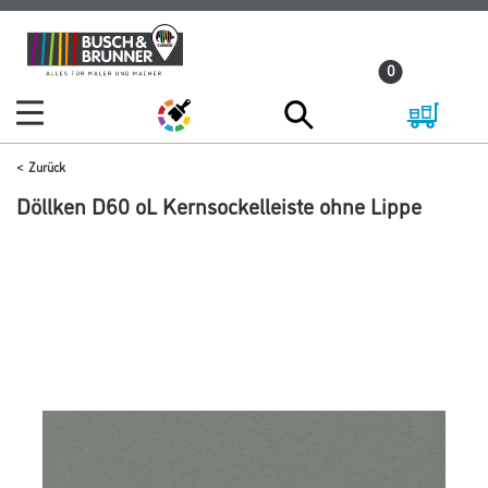
Zum
Zum
Inhalt
Navigationsmenü
0
springen
springen
Zurück
Döllken D60 oL Kernsockelleiste ohne Lippe