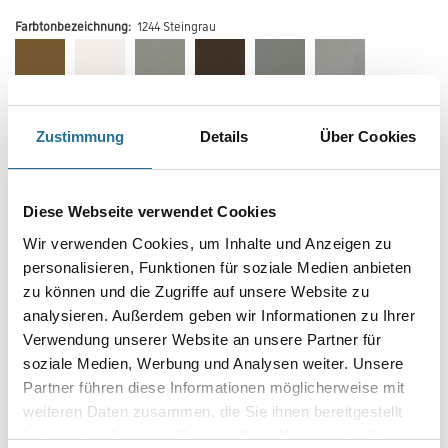
Farbtonbezeichnung:
1244 Steingrau
Farbtonbezeichnung
Zustimmung
Details
Über Cookies
Länge in centimeter
Diese Webseite verwendet Cookies
Wir verwenden Cookies, um Inhalte und Anzeigen zu
personalisieren, Funktionen für soziale Medien anbieten
Gebinde
zu können und die Zugriffe auf unsere Website zu
analysieren. Außerdem geben wir Informationen zu Ihrer
Verwendung unserer Website an unsere Partner für
soziale Medien, Werbung und Analysen weiter. Unsere
Partner führen diese Informationen möglicherweise mit
Umrechnungsfaktoren
weiteren Daten zusammen, die Sie ihnen bereitgestellt
haben oder die sie im Rahmen Ihrer Nutzung der Dienste