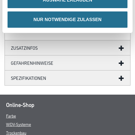
Uzin
- Länge 2,50 m, VE = 10 Stück
- Phthalat-FREI
NUR NOTWENDIGE ZULASSEN
ZUSATZINFOS
GEFAHRENHINWEISE
SPEZIFIKATIONEN
Online-Shop
Farbe
WDV-Systeme
Trockenbau