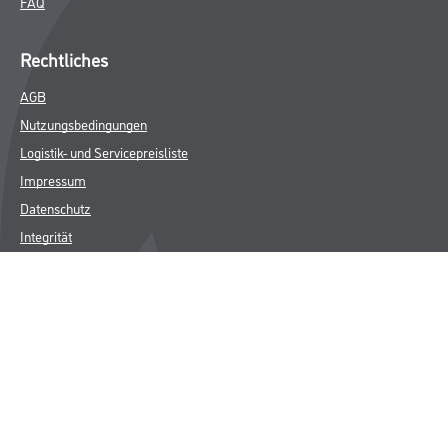
FAQ
Rechtliches
AGB
Nutzungsbedingungen
Logistik- und Servicepreisliste
Impressum
Datenschutz
Integrität
Kontakt
Follow Us
© Copyright CMS Dienstleistungs-Gesellschaft
* NUR FÜR GEWERBLICHE KUNDEN. ALLE ANGEGEBENEN PREISE