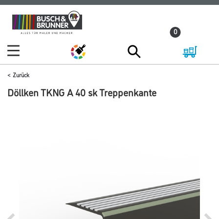
Zum
Zum
Inhalt
Navigationsmenü
0
springen
springen
Zurück
Döllken TKNG A 40 sk Treppenkante