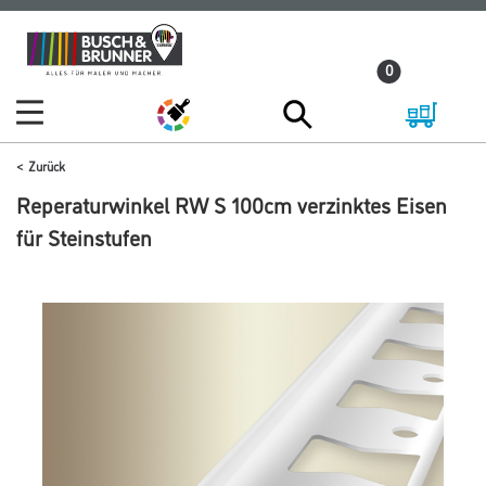
Zum
Zum
Inhalt
Navigationsmenü
0
springen
springen
Zurück
Reperaturwinkel RW S 100cm verzinktes Eisen
für Steinstufen