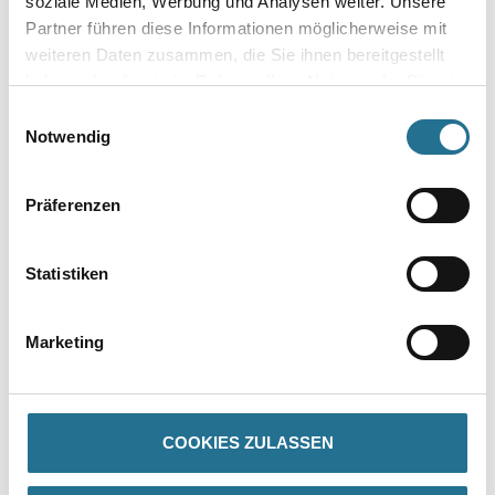
soziale Medien, Werbung und Analysen weiter. Unsere
Partner führen diese Informationen möglicherweise mit
Umrechnungsfaktoren
weiteren Daten zusammen, die Sie ihnen bereitgestellt
haben oder die sie im Rahmen Ihrer Nutzung der Dienste
gesammelt haben.
Einwilligungsauswahl
Notwendig
Präferenzen
Statistiken
PRODUKTEIGENSCHAFTEN
Marketing
Produkteigenschaft
- Gebohrt
COOKIES ZULASSEN