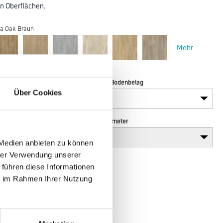
n Oberflächen.
ta Oak Braun
Mehr
Verarbeitung Bodenbelag
Über Cookies
Breite in centimeter
 Medien anbieten zu können
hrer Verwendung unserer
 führen diese Informationen
ie im Rahmen Ihrer Nutzung