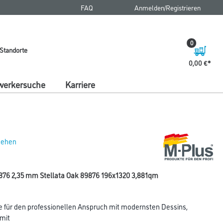
FAQ
Anmelden/Registrieren
0
Standorte
0,00 €
erkersuche
Karriere
 sehen
76 2,35 mm Stellata Oak 89876 196x1320 3,881qm
 für den professionellen Anspruch mit modernsten Dessins,
 mit