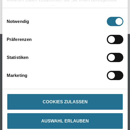
DATENBLÄTTER
haben oder die sie im Rahmen Ihrer Nutzung der Dienste
gesammelt haben.
Einwilligungsauswahl
SPEZIFIKATIONEN
Notwendig
Präferenzen
Online-Shop
Farbe
Statistiken
WDV-Systeme
Trockenbau
Marketing
Putze- und Spachtelmassen
Bodenbeläge
Wand- & Deckenbeläge
COOKIES ZULASSEN
Werkzeug & Maschinen
Verbrauchmaterialien
AUSWAHL ERLAUBEN
Busch & Brunner