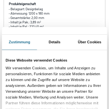
Produkteigenschaft
- Belagsart: Designbelag
- Abmessung: 1200 x 180 mm
- Gesamtstärke: 2,00 mm
- Inhalt je Pak.: 3,89 m²
- Inhalt je Pal.: 233,40 m²
- Fase: Mikrofase V4
- Nutzschicht: 0,40 mm
- Oberflächenvergütung: PUR
Zustimmung
Details
Über Cookies
- Nutzungsklasse: 23/32/41
- Brandverhalten: Bfl-s1
- Rutschhemmung: R 9
- Trittschalldämmung: 4 dB
Diese Webseite verwendet Cookies
- Fußbodenheizung: geeignet, max. 27 °C
Wir verwenden Cookies, um Inhalte und Anzeigen zu
personalisieren, Funktionen für soziale Medien anbieten
zu können und die Zugriffe auf unsere Website zu
analysieren. Außerdem geben wir Informationen zu Ihrer
ZUSATZINFOS
Verwendung unserer Website an unsere Partner für
soziale Medien, Werbung und Analysen weiter. Unsere
GEFAHRENHINWEISE
Partner führen diese Informationen möglicherweise mit
weiteren Daten zusammen, die Sie ihnen bereitgestellt