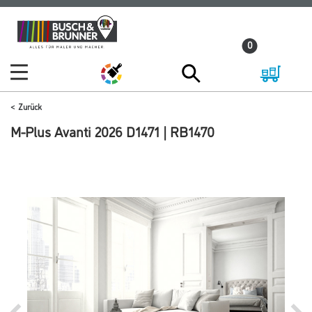
Zum
Zum
Inhalt
Navigationsmenü
0
springen
springen
Zurück
M-Plus Avanti 2026 D1471 | RB1470