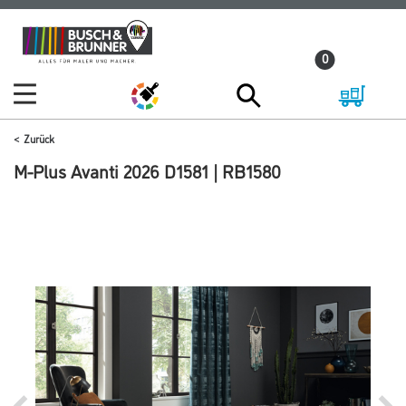
Zum
Zum
Inhalt
Navigationsmenü
0
springen
springen
Zurück
M-Plus Avanti 2026 D1581 | RB1580