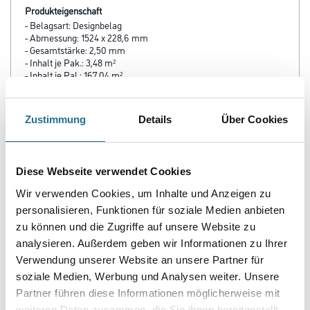
Produkteigenschaft
- Belagsart: Designbelag
- Abmessung: 1524 x 228,6 mm
- Gesamtstärke: 2,50 mm
- Inhalt je Pak.: 3,48 m²
- Inhalt je Pal.: 167,04 m²
- Fase: V4
- Nutzschicht: 0,55 mm
- Oberflächenvergütung: PUR
Zustimmung
Details
Über Cookies
- Nutzungsklasse: 23 / 33 / 42
- Brandverhalten: Bfl-s1
- Rutschhemmung: R 10
- Trittschalldämmung: 4 dB
Diese Webseite verwendet Cookies
- Fußbodenheizung: geeignet, max. 27 °C
Wir verwenden Cookies, um Inhalte und Anzeigen zu
personalisieren, Funktionen für soziale Medien anbieten
zu können und die Zugriffe auf unsere Website zu
analysieren. Außerdem geben wir Informationen zu Ihrer
ZUSATZINFOS
Verwendung unserer Website an unsere Partner für
soziale Medien, Werbung und Analysen weiter. Unsere
GEFAHRENHINWEISE
Partner führen diese Informationen möglicherweise mit
weiteren Daten zusammen, die Sie ihnen bereitgestellt