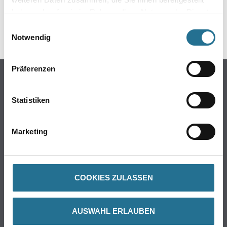
DATENBLÄTTER
haben oder die sie im Rahmen Ihrer Nutzung der Dienste
gesammelt haben.
Einwilligungsauswahl
SPEZIFIKATIONEN
Notwendig
Präferenzen
Online-Shop
Farbe
Statistiken
WDV-Systeme
Trockenbau
Marketing
Putze- und Spachtelmassen
Bodenbeläge
Wand- & Deckenbeläge
COOKIES ZULASSEN
Werkzeug & Maschinen
Verbrauchmaterialien
AUSWAHL ERLAUBEN
Busch & Brunner