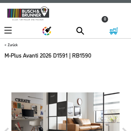
Zum
Zum
Inhalt
Navigationsmenü
0
springen
springen
Zurück
M-Plus Avanti 2026 D1591 | RB1590