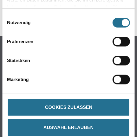
DATENBLÄTTER
haben oder die sie im Rahmen Ihrer Nutzung der Dienste
gesammelt haben.
Einwilligungsauswahl
SPEZIFIKATIONEN
Notwendig
Präferenzen
Online-Shop
Farbe
Statistiken
WDV-Systeme
Trockenbau
Marketing
Putze- und Spachtelmassen
Bodenbeläge
Wand- & Deckenbeläge
COOKIES ZULASSEN
Werkzeug & Maschinen
Verbrauchmaterialien
AUSWAHL ERLAUBEN
Busch & Brunner