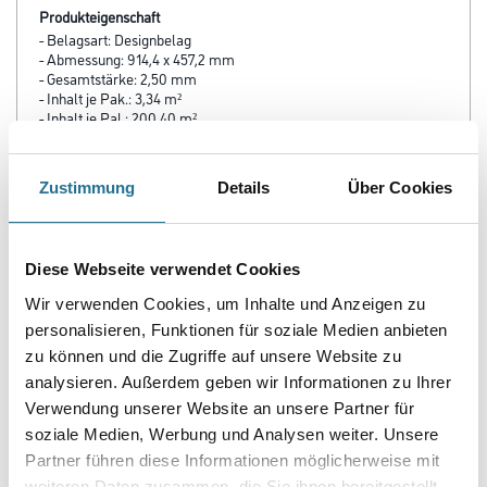
Produkteigenschaft
- Belagsart: Designbelag
- Abmessung: 914,4 x 457,2 mm
- Gesamtstärke: 2,50 mm
- Inhalt je Pak.: 3,34 m²
- Inhalt je Pal.: 200,40 m²
- Fase: V4
- Nutzschicht: 0,55 mm
- Oberflächenvergütung: PUR
Zustimmung
Details
Über Cookies
- Nutzungsklasse: 23 / 33 / 42
- Brandverhalten: Bfl-s1
- Rutschhemmung: R 10
- Trittschalldämmung: 4 dB
Diese Webseite verwendet Cookies
- Fußbodenheizung: geeignet, max. 27 °C
Wir verwenden Cookies, um Inhalte und Anzeigen zu
personalisieren, Funktionen für soziale Medien anbieten
zu können und die Zugriffe auf unsere Website zu
analysieren. Außerdem geben wir Informationen zu Ihrer
ZUSATZINFOS
Verwendung unserer Website an unsere Partner für
soziale Medien, Werbung und Analysen weiter. Unsere
GEFAHRENHINWEISE
Partner führen diese Informationen möglicherweise mit
weiteren Daten zusammen, die Sie ihnen bereitgestellt