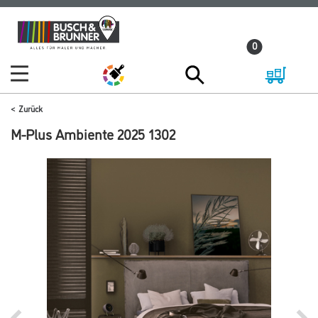
Zum
Zum
Inhalt
Navigationsmenü
0
springen
springen
Zurück
M-Plus Ambiente 2025 1302