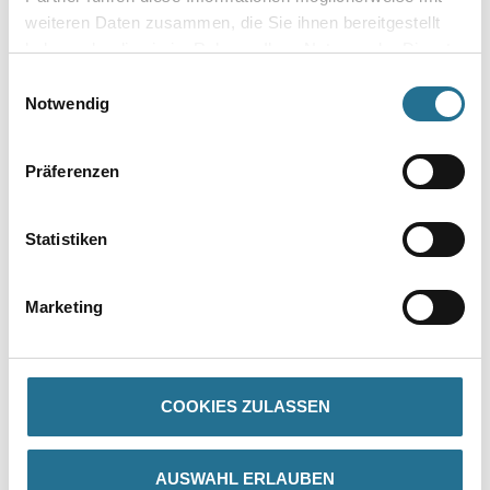
Umrechnungsfaktoren
weiteren Daten zusammen, die Sie ihnen bereitgestellt
haben oder die sie im Rahmen Ihrer Nutzung der Dienste
gesammelt haben.
Einwilligungsauswahl
Notwendig
Präferenzen
Statistiken
PRODUKTEIGENSCHAFTEN
Marketing
GEFAHRENHINWEISE
COOKIES ZULASSEN
DATENBLÄTTER
AUSWAHL ERLAUBEN
SPEZIFIKATIONEN