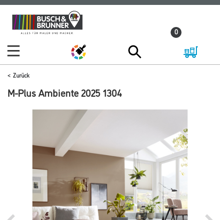
Zum
Zum
Inhalt
Navigationsmenü
0
springen
springen
Zurück
M-Plus Ambiente 2025 1304