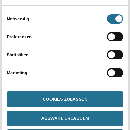
haben oder die sie im Rahmen Ihrer Nutzung der Dienste
gesammelt haben.
Einwilligungsauswahl
Notwendig
Präferenzen
Statistiken
PRODUKTEIGENSCHAFTEN
Marketing
GEFAHRENHINWEISE
COOKIES ZULASSEN
DATENBLÄTTER
AUSWAHL ERLAUBEN
SPEZIFIKATIONEN