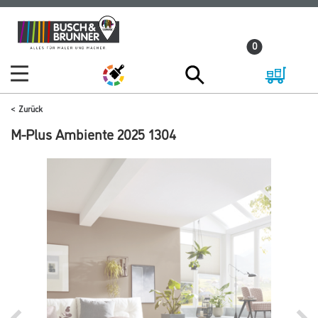
Zum
Zum
Inhalt
Navigationsmenü
0
springen
springen
Zurück
M-Plus Ambiente 2025 1304