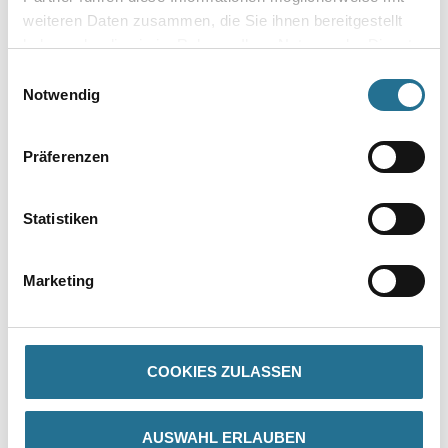
Umrechnungsfaktoren
weiteren Daten zusammen, die Sie ihnen bereitgestellt
haben oder die sie im Rahmen Ihrer Nutzung der Dienste
gesammelt haben.
Einwilligungsauswahl
Notwendig
Präferenzen
Statistiken
PRODUKTEIGENSCHAFTEN
Marketing
GEFAHRENHINWEISE
COOKIES ZULASSEN
DATENBLÄTTER
AUSWAHL ERLAUBEN
SPEZIFIKATIONEN