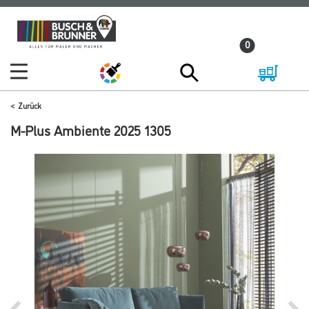
Zum
Zum
Inhalt
Navigationsmenü
0
springen
springen
Zurück
M-Plus Ambiente 2025 1305