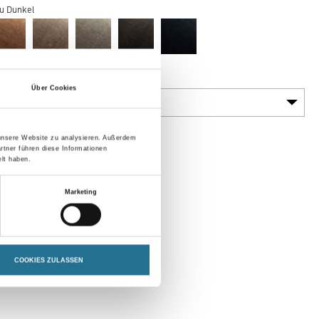
u Dunkel
Gebinde
Über Cookies
 unsere Website zu analysieren. Außerdem
rtner führen diese Informationen
lt haben.
Marketing
COOKIES ZULASSEN