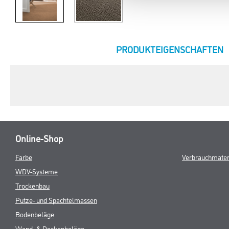
CURRENT
PRODUKTEIGENSCHAFTEN
TAB:
Online-Shop
Farbe
Verbrauchmater
WDV-Systeme
Trockenbau
Putze- und Spachtelmassen
Bodenbeläge
Wand- & Deckenbeläge