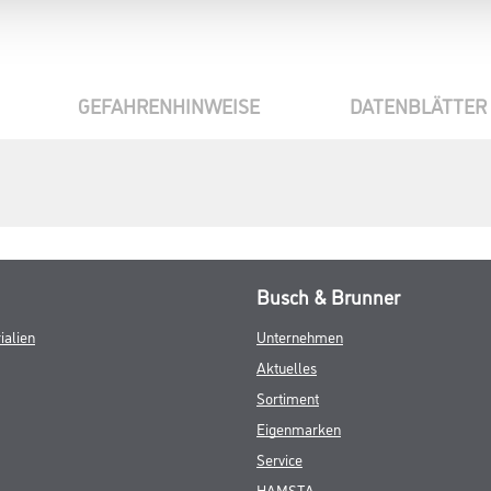
GEFAHRENHINWEISE
DATENBLÄTTER
Busch & Brunner
ialien
Unternehmen
Aktuelles
Sortiment
Eigenmarken
Service
HAMSTA