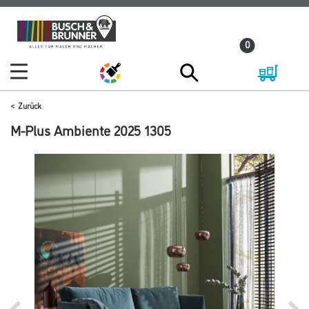
Zum
Zum
Inhalt
Navigationsmenü
0
springen
springen
Zurück
M-Plus Ambiente 2025 1305