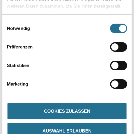
Umrechnungsfaktoren
weiteren Daten zusammen, die Sie ihnen bereitgestellt
haben oder die sie im Rahmen Ihrer Nutzung der Dienste
gesammelt haben.
Einwilligungsauswahl
Notwendig
Präferenzen
Statistiken
PRODUKTEIGENSCHAFTEN
Marketing
GEFAHRENHINWEISE
COOKIES ZULASSEN
DATENBLÄTTER
AUSWAHL ERLAUBEN
SPEZIFIKATIONEN